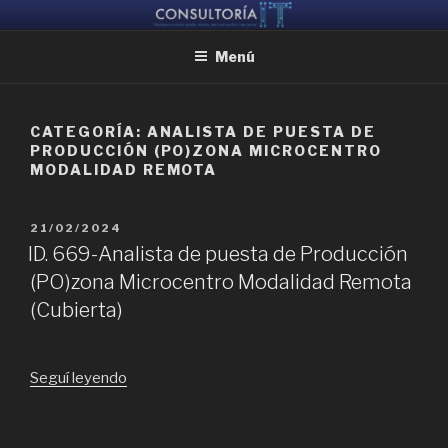
Ir
CONSULTORIA IT
Ayudamos a reunir grandes mentes, para que puedan crear juntas
al
Menú
contenido
CATEGORÍA:
ANALISTA DE PUESTA DE
PRODUCCIÓN (PO)ZONA MICROCENTRO
MODALIDAD REMOTA
PUBLICADO
21/02/2024
EL
ID. 669-Analista de puesta de Producción
(PO)zona Microcentro Modalidad Remota
(Cubierta)
“ID.
Seguí leyendo
669-
Analista