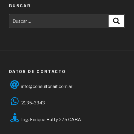
de
BUSCAR
puesta
de
Buscar
Busca
Producción
por:
(PO)zona
Microcentro
Modalidad
Remota
(Cubierta)”
DATOS DE CONTACTO
info@consultoriait.com.ar
2135-3343
Ing. Enrique Butty 275 CABA