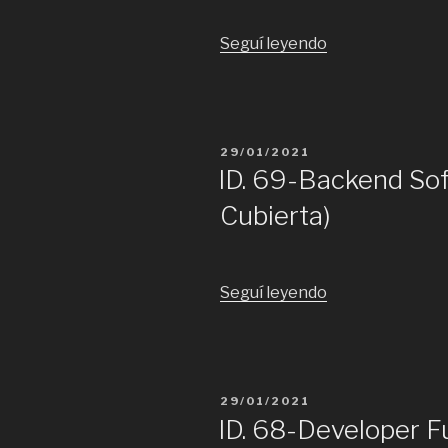
“ID.
Seguí leyendo
108-
Teach
Lead
(
PUBLICADO
29/01/2021
Remoto)-
EL
ID. 69-Backend Sof
Cubierta”
Cubierta)
“ID.
Seguí leyendo
69-
Backend
Software
Engineer
PUBLICADO
29/01/2021
(
EL
ID. 68-Developer Fu
Cubierta)”