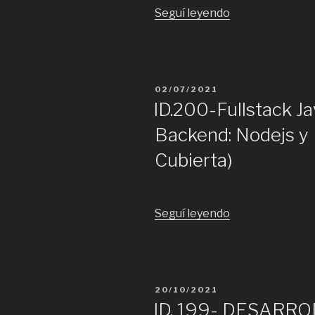
“ID.
Seguí leyendo
261-
Backend
con
NodeJS
PUBLICADO
02/07/2021
Remoto
EL
ID.200-Fullstack J
(Cubierta)”
Backend: Nodejs y F
Cubierta)
“ID.200-
Seguí leyendo
Fullstack
Javascript
con
PHP
PUBLICADO
20/10/2021
Backend:
EL
ID. 199- DESAR
Nodejs