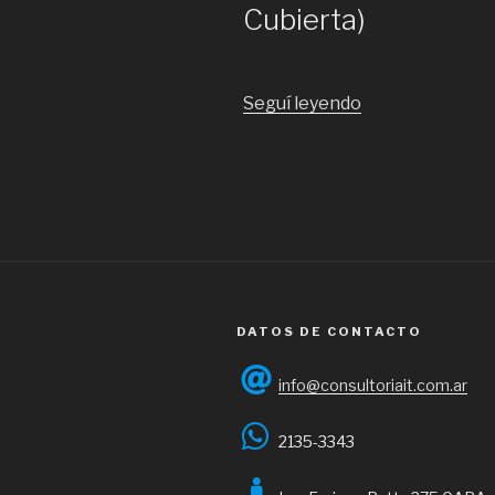
Cubierta)
“ID.
Seguí leyendo
68-
Developer
FullStack
SSR/
SR
(
Cubierta)”
DATOS DE CONTACTO
info@consultoriait.com.ar
2135-3343