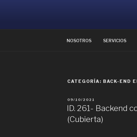
Ir
al
CONSULTOR
contenido
Ayudamos a reunir grandes me
NOSOTROS
SERVICIOS
CATEGORÍA:
BACK-END 
PUBLICADO
09/10/2021
EL
ID. 261- Backend 
(Cubierta)