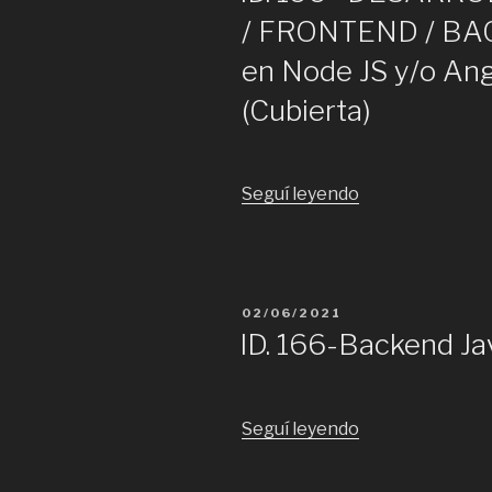
/ FRONTEND / BAC
y
Frontend:
en Node JS y/o Ang
Angular.
(Cubierta)
(
Cubierta)”
“ID.
Seguí leyendo
199-
DESARROLLAD
FULLSTACK
/
PUBLICADO
02/06/2021
FRONTEND
EL
ID. 166-Backend Ja
/
BACKEND
con
“ID.
Seguí leyendo
experiencia
166-
en
Backend
Node