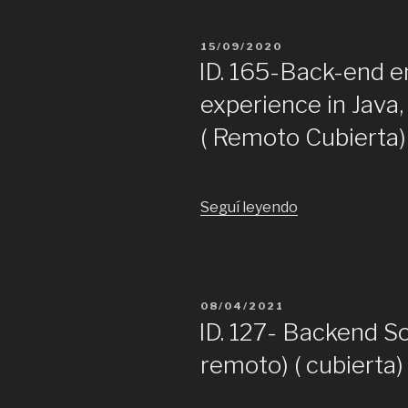
Java
JS
Remoto
y/o
PUBLICADO
15/09/2020
(
Angular,
EL
ID. 165-Back-end e
Cubierta)”
React.
experience in Java,
(Remoto)
(Cubierta)”
( Remoto Cubierta)
“ID.
Seguí leyendo
165-
Back-
end
engineers
PUBLICADO
08/04/2021
with
EL
ID. 127- Backend S
experience
remoto) ( cubierta)
in
Java,
ideally