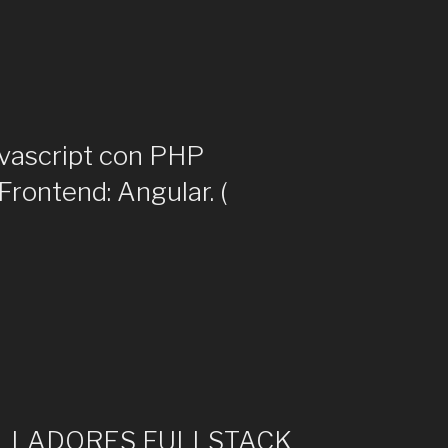
avascript con PHP
rontend: Angular. (
ROLLADORES FULLSTACK