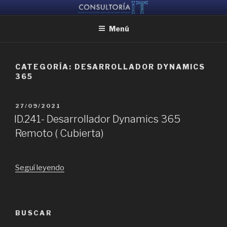
Ir
CONSULTORIA IT
Ayudamos a reunir grandes mentes, para que puedan crear juntas
al
Menú
contenido
CATEGORÍA:
DESARROLLADOR DYNAMICS
365
PUBLICADO
27/09/2021
EL
ID.241- Desarrollador Dynamics 365
Remoto ( Cubierta)
“ID.241-
Seguí leyendo
Desarrollador
Dynamics
365
BUSCAR
Remoto