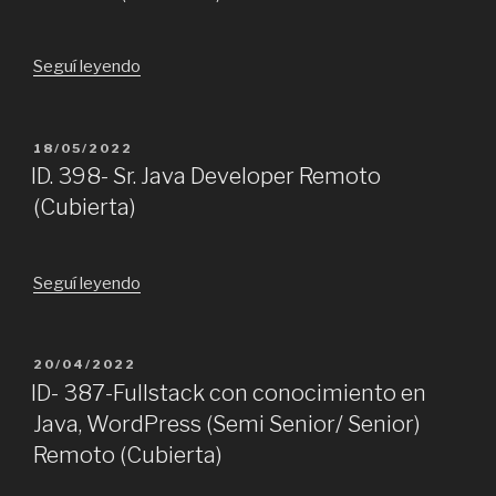
SSR/SR
Remoto
(Cubierta)”
“ID.
Seguí leyendo
414-
Analista
Programador
PUBLICADO
18/05/2022
EL
Java
ID. 398- Sr. Java Developer Remoto
Sr
(Cubierta)
Remoto
(Cubierta)”
“ID.
Seguí leyendo
398-
Sr.
Java
PUBLICADO
20/04/2022
EL
Developer
ID- 387-Fullstack con conocimiento en
Remoto
Java, WordPress (Semi Senior/ Senior)
(Cubierta)”
Remoto (Cubierta)