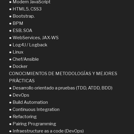
● Modern JavaScript
● HTML5, CSS3
● Bootstrap.
● BPM
● ESB, SOA
● WebServices, JAX-WS
● Log4J / Logback
● Linux
● Chef/Ansible
● Docker
CONOCIMIENTOS DE METODOLOGÍAS Y MEJORES
PRÁCTICAS
● Desarrollo orientado a pruebas (TDD, ATDD, BDD)
● DevOps
● Build Automation
● Continuous Integration
● Refactoring
● Pairing Programming
● Infraestructure as a code (DevOps)