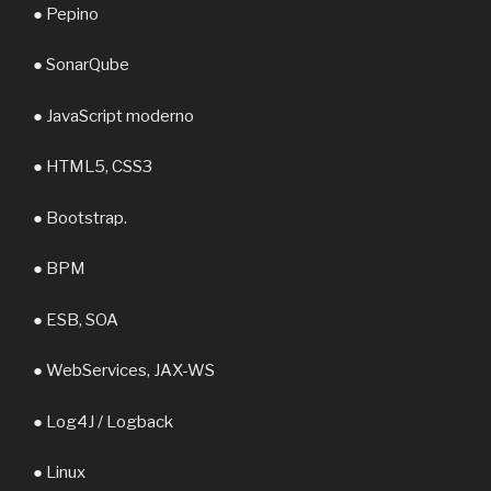
● Pepino
● SonarQube
● JavaScript moderno
● HTML5, CSS3
● Bootstrap.
● BPM
● ESB, SOA
● WebServices, JAX-WS
● Log4J / Logback
● Linux