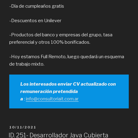
-Día de cumpleaños gratis
-Descuentos en Unilever
-Productos del banco y empresas del grupo, tasa
preferencial y otros 100% bonificados.
-Hoy estamos Full Remoto, luego quedará un esquema
de trabajo mixto.
Los interesados enviar CV actualizado con
remuneración pretendida
a
:
info@consultoriait.com.ar
PUBLICADO
10/11/2021
EL
ID. 251- Desarrollador Java Cubierta