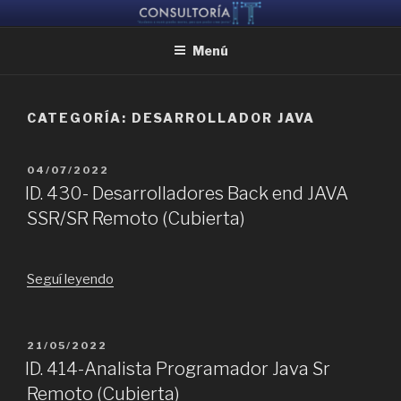
Ir
CONSULTORIA IT
Ayudamos a reunir grandes mentes, para que puedan crear juntas
al
Menú
contenido
CATEGORÍA:
DESARROLLADOR JAVA
PUBLICADO
04/07/2022
EL
ID. 430- Desarrolladores Back end JAVA
SSR/SR Remoto (Cubierta)
“ID.
Seguí leyendo
430-
Desarrolladores
Back
PUBLICADO
21/05/2022
EL
end
ID. 414-Analista Programador Java Sr
JAVA
Remoto (Cubierta)