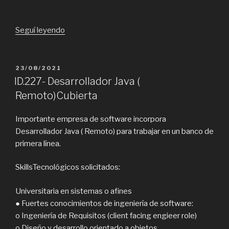
“ID.
Seguí leyendo
251-
Desarrollador
Java
PUBLICADO
23/08/2021
EL
Cubierta”
ID.227- Desarrollador Java (
Remoto)Cubierta
Importante empresa de software incorpora
Desarrollador Java ( Remoto) para trabajar en un banco de
primera línea.
SkillsTecnológicos solicitados:
Universitaria en sistemas o afines
● Fuertes conocimientos de ingeniería de software:
o Ingeniería de Requisitos (client facing engieer role)
o Diseño y desarrollo orientado a objetos