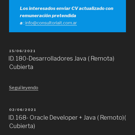
Los interesados enviar CV actualizado con
remuneración pretendida
a
:
info@consultoriait.com.ar
PUBLICADO
15/06/2021
EL
ID. 180-Desarrolladores Java ( Remota)
Cubierta
“ID.
Seguí leyendo
180-
Desarrolladores
Java
PUBLICADO
02/06/2021
EL
(
ID. 168- Oracle Developer + Java ( Remoto)(
Remota)
Cubierta)
Cubierta”