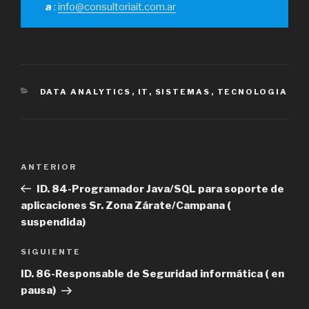
a
:
info@consultoriait.com.ar
CATEGORÍAS
DATA ANALYTICS
,
IT
,
SISTEMAS
,
TECNOLOGIA
Navegación
Entrada
ANTERIOR
de
anterior
ID. 84-Programador Java/SQL para soporte de
entradas
aplicaciones Sr. Zona Zárate/Campana (
suspendida)
Siguiente
SIGUIENTE
entrada
ID. 86-Responsable de Seguridad informática ( en
pausa)