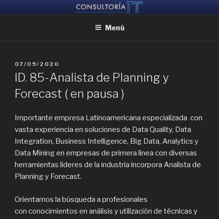
Ir
CONSULTORIA IT
Ayudamos a reunir grandes mentes, para que puedan crear juntas
al
Menú
contenido
PUBLICADO
07/09/2020
EL
ID. 85-Analista de Planning y
Forecast ( en pausa )
Importante empresa Latinoamericana especializada con
vasta experiencia en soluciones de Data Quality, Data
Integration, Business Intelligence, Big Data, Analytics y
Data Mining en empresas de primera línea con diversas
herramientas líderes de la industria incorpora Analista de
Planning y Forecast.
Orientamos la búsqueda a profesionales
con conocimientos en análisis y utilización de técnicas y