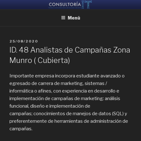
Ir
CONSULTORIA IT
Ayudamos a reunir grandes mentes, para que puedan crear juntas
al
Menú
contenido
PUBLICADO
25/08/2020
EL
ID. 48 Analistas de Campañas Zona
Munro ( Cubierta)
Importante empresa incorpora estudiante avanzado o
egresado de carrera de marketing, sistemas /
informática o afines, con experiencia en desarrollo e
implementación de campañas de marketing: análisis
funcional, diseño e implementación de
campañas; conocimientos de manejos de datos (SQL) y
preferentemente de herramientas de administración de
campañas.