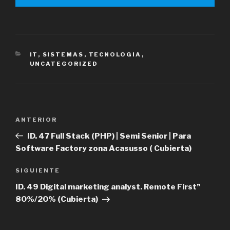
CATEGORÍAS
IT
,
SISTEMAS
,
TECNOLOGIA
,
UNCATEGORIZED
Navegación
Entrada
ANTERIOR
de
anterior
ID. 47 Full Stack (PHP) | Semi Senior | Para
entradas
Software Factory zona Acasusso ( Cubierta)
Siguiente
SIGUIENTE
entrada
ID. 49 Digital marketing analyst. Remote First”
80%/20% (Cubierta)