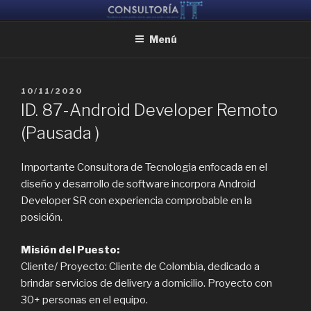
Ir
CONSULTORIA IT
Ayudamos a reunir grandes mentes, para que puedan crear juntas
al
Menú
contenido
PUBLICADO
10/11/2020
EL
ID. 87-Android Developer Remoto
(Pausada )
Importante Consultora de Tecnologia enfocada en el
diseño y desarrollo de software incorpora Android
Developer SR con experiencia comprobable en la
posición.
Misión del Puesto:
Cliente/ Proyecto: Cliente de Colombia, dedicado a
brindar servicios de delivery a domicilio. Proyecto con
30+ personas en el equipo.