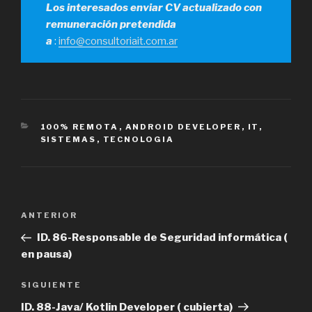
Los interesados enviar CV actualizado con
remuneración pretendida
a
:
info@consultoriait.com.ar
CATEGORÍAS
100% REMOTA
,
ANDROID DEVELOPER
,
IT
,
SISTEMAS
,
TECNOLOGIA
Navegación
Entrada
ANTERIOR
de
anterior
ID. 86-Responsable de Seguridad informática (
entradas
en pausa)
Siguiente
SIGUIENTE
entrada
ID. 88-Java/ Kotlin Developer ( cubierta)