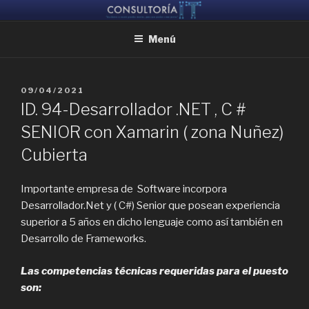
Ir
CONSULTORIA IT
Ayudamos a reunir grandes mentes, para que puedan crear juntas
al
Menú
contenido
PUBLICADO
09/04/2021
EL
ID. 94-Desarrollador .NET , C #
SENIOR con Xamarin ( zona Nuñez)
Cubierta
Importante empresa de Software incorpora
Desarrollador.Net y ( C#) Senior que posean experiencia
superior a 5 años en dicho lenguaje como así también en
Desarrollo de Frameworks.
Las competencias técnicas requeridas para el puesto
son: