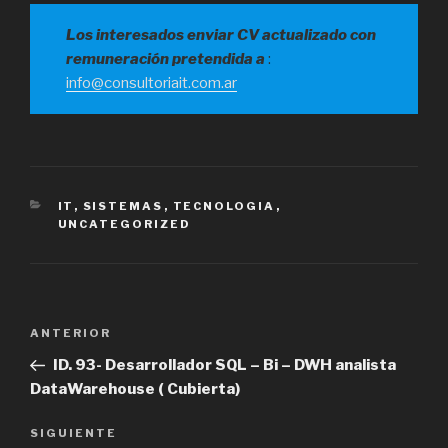
Los interesados enviar CV actualizado con
remuneración pretendida a
:
info@consultoriait.com.ar
CATEGORÍAS
IT
,
SISTEMAS
,
TECNOLOGIA
,
UNCATEGORIZED
Navegación
Entrada
ANTERIOR
de
anterior
ID. 93- Desarrollador SQL – Bi – DWH analista
entradas
DataWarehouse ( Cubierta)
Siguiente
SIGUIENTE