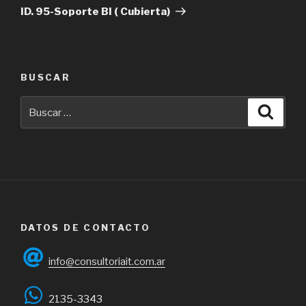
entrada
ID. 95-Soporte BI ( Cubierta)
BUSCAR
Buscar
Busca
por:
DATOS DE CONTACTO
info@consultoriait.com.ar
2135-3343