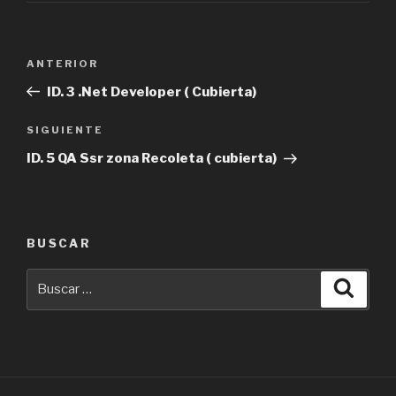
Navegación
Entrada
ANTERIOR
de
anterior
ID. 3 .Net Developer ( Cubierta)
entradas
Siguiente
SIGUIENTE
entrada
ID. 5 QA Ssr zona Recoleta ( cubierta)
BUSCAR
Buscar
Busca
por: