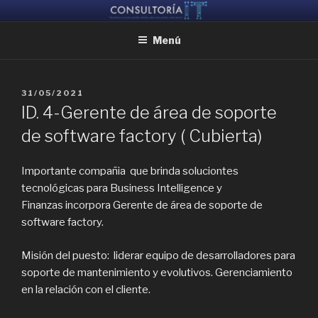
Ir
CONSULTORIA IT
Ayudamos a reunir grandes mentes, para que puedan crear juntas
al
Menú
contenido
PUBLICADO
31/05/2021
EL
ID. 4-Gerente de área de soporte
de software factory ( Cubierta)
Importante compañia que brinda soluciontes
tecnológicas para Business Intelligence y
Finanzas incorpora Gerente de área de soporte de
software factory.
Misión del puesto: liderar equipo de desarrolladores para
soporte de mantenimiento y evolutivos. Gerenciamiento
en la relación con el cliente.