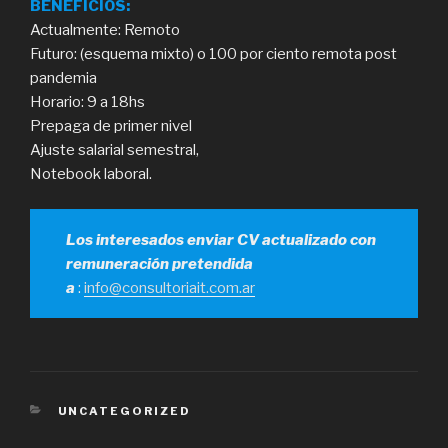
BENEFICIOS:
Actualmente: Remoto
Futuro: (esquema mixto) o 100 por ciento remota post
pandemia
Horario: 9 a 18hs
Prepaga de primer nivel
Ajuste salarial semestral,
Notebook laboral.
Los interesados enviar CV actualizado con
remuneración pretendida
a
:
info@consultoriait.com.ar
CATEGORÍAS
UNCATEGORIZED