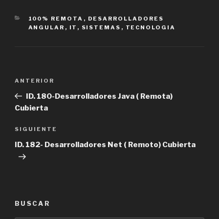
CATEGORÍAS
100% REMOTA
,
DESARROLLADORES
ANGULAR
,
IT
,
SISTEMAS
,
TECNOLOGIA
Navegación
Entrada
ANTERIOR
de
anterior
ID. 180-Desarrolladores Java ( Remota)
entradas
Cubierta
Siguiente
SIGUIENTE
entrada
ID. 182- Desarrolladores Net ( Remoto) Cubierta
BUSCAR