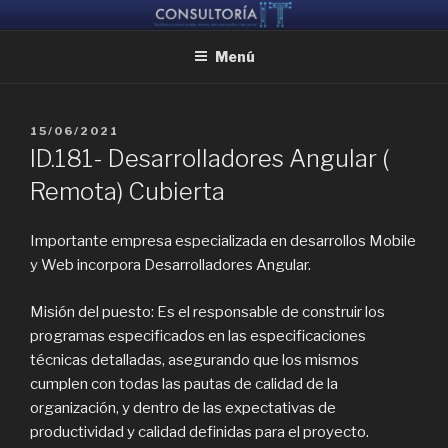
Ir
CONSULTORIA IT
Ayudamos a reunir grandes mentes, para que puedan crear juntas
al
Menú
contenido
PUBLICADO
15/06/2021
EL
ID.181- Desarrolladores Angular (
Remota) Cubierta
Importante empresa especializada en desarrollos Mobile
y Web incorpora Desarrolladores Angular.
Misión del puesto: Es el responsable de construir los
programas especificados en las especificaciones
técnicas detalladas, asegurando que los mismos
cumplen con todas las pautas de calidad de la
organización, y dentro de las expectativas de
productividad y calidad definidas para el proyecto.