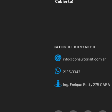
Cubierta)
entradas
DATOS DE CONTACTO
info@consultoriait.com.ar
2135-3343
Ing. Enrique Butty 275 CABA