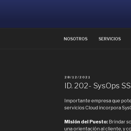
Ir
al
CONSULTOR
contenido
Ayudamos a reunir grandes me
NOSOTROS
SERVICIOS
PUBLICADO
28/12/2021
EL
ID. 202- SysOps SSr
Importante empresa que poten
servicios Cloud incorpora Sys
Misión del Puesto:
Brindar so
una orientación al cliente, y 