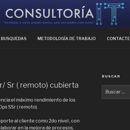
IA IT
ntes, para que puedan crear juntas
BUSQUEDAS
METODOLOGÍA DE TRABAJO
CONTACT
BUSCAR
/ Sr ( remoto) cubierta
Buscar
por:
cia el máximo rendimiento de los
Ops SSr ( remoto).
porte al cliente como 2do nivel , con
colaborar en la mejora de procesos,