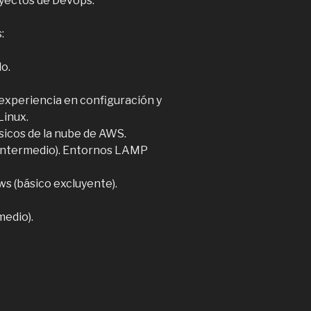
yectos de Devops.
:
do.
experiencia en configuración y
Linux.
icos de la nube de AWS.
 (intermedio). Entornos LAMP
ws (básico excluyente).
medio).