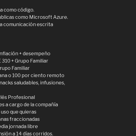
ra como código.
úblicas como Microsoft Azure.
la comunicación escrita
 inflación + desempeño
 310 + Grupo Familiar
rupo Familiar
ana o 100 por ciento remoto
nacks saludables, infusiones,
glés Profesional
es a cargo de la compañía
l uso que quieras
anas fraccionadas
dia jornada libre
sión a 14 días corridos.