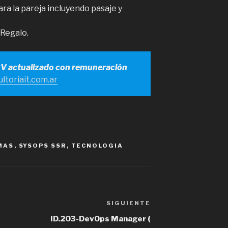
ra la pareja incluyendo pasaje y
 Regalo.
CV actualizado con remuneración
ltoriait.com.ar
MAS
,
SYSOPS SSR
,
TECNOLOGIA
SIGUIENTE
Siguiente
entrada
ID.203-DevOps Manager (