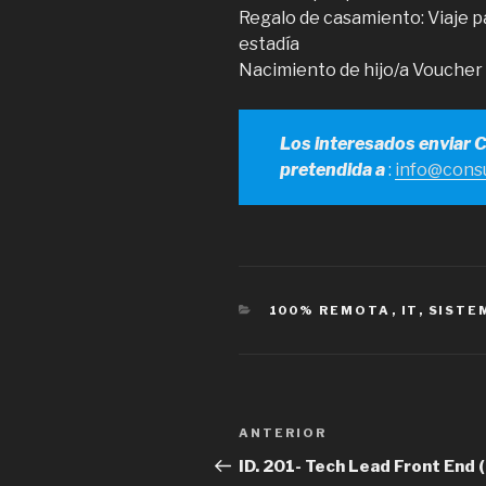
Regalo de casamiento: Viaje pa
estadía
Nacimiento de hijo/a Voucher
Los interesados enviar 
pretendida a
:
info@consu
CATEGORÍAS
100% REMOTA
,
IT
,
SISTE
Navegación
Entrada
ANTERIOR
de
anterior
ID. 201- Tech Lead Front End (