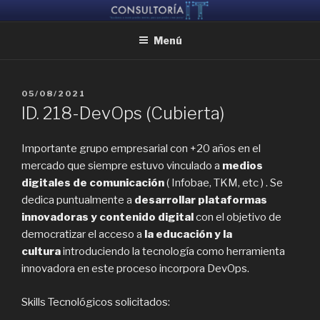
Ir
CONSULTORIA IT
Ayudamos a reunir grandes mentes, para que puedan crear juntas
al
Menú
contenido
PUBLICADO
05/08/2021
EL
ID. 218-DevOps (Cubierta)
Importante grupo empresarial con +20 años en el
mercado que siempre estuvo vinculado a
medios
digitales de comunicación
( Infobae, TKM, etc ) . Se
dedica puntualmente a
desarrollar plataformas
innovadoras y contenido digital
con el objetivo de
democratizar el acceso a
la educación y la
cultura
introduciendo la tecnología como herramienta
innovadora en este proceso incorpora DevOps.
Skills Tecnológicos solicitados: