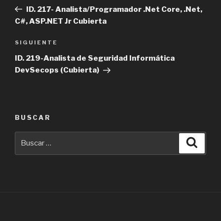
de
anterior
ID. 217- Analista/Programador .Net Core, .Net,
entradas
C#, ASP.NET Jr Cubierta
Siguiente
SIGUIENTE
entrada
ID. 219-Analista de Seguridad Informática
DevSecops (Cubierta)
BUSCAR
Buscar
Busca
por: