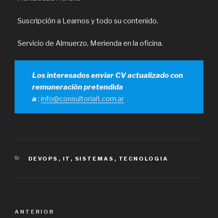
Suscripción a Leamos y todo su contenido.
Servicio de Almuerzo, Merienda en la oficina.
Los interesados enviar CV actualizado con
remuneración pretendida
a
:
info@consultoriait.com.ar
CATEGORÍAS
DEVOPS
,
IT
,
SISTEMAS
,
TECNOLOGIA
Navegación
Entrada
ANTERIOR