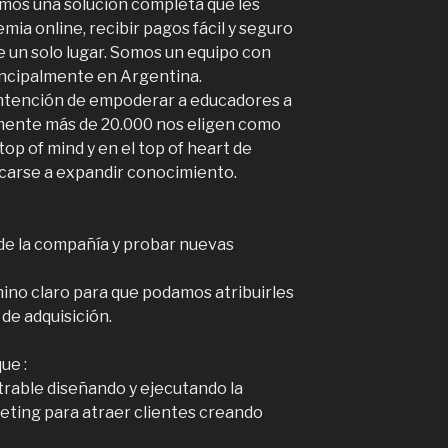
amos una solución completa que les
ia online, recibir pagos fácil y seguro
e un solo lugar. Somos un equipo con
incipalmente en Argentina.
ntención de empoderar a educadores a
lmente más de 20.000 nos eligen como
top of mind y en el top of heart de
icarse a expandir conocimiento.
de la compañía y probar nuevas
ino claro para que podamos atribuirles
de adquisición.
ue :
rable diseñando y ejecutando la
ting para atraer clientes creando