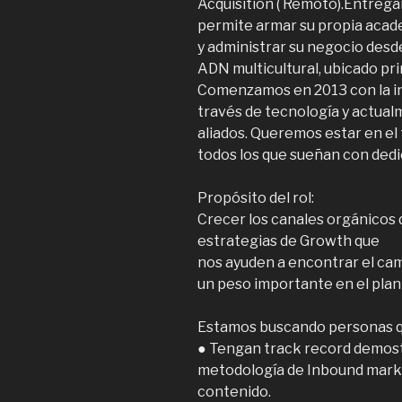
Acquisition ( Remoto).Entreg
permite armar su propia academ
y administrar su negocio desd
ADN multicultural, ubicado pr
Comenzamos en 2013 con la i
través de tecnología y actua
aliados. Queremos estar en el 
todos los que sueñan con ded
Propósito del rol:
Crecer los canales orgánicos 
estrategias de Growth que
nos ayuden a encontrar el cam
un peso importante en el plan 
Estamos buscando personas q
● Tengan track record demost
metodología de Inbound marke
contenido.