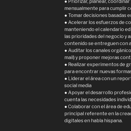
● Priorizar, planear, coordina
mensualmente para cumplir co
● Tomar decisiones basadas en
● Acelerar los esfuerzos de 
manteniendo el calendario ed
las prioridades del negocio y
contenido se entreguen con al
● Auditar los canales orgánico
mail) y proponer mejoras cont
● Realizar experimentos de g
para encontrar nuevas formas 
● Liderar el área con un repor
social media
● Apoyar el desarrollo profesi
cuenta las necesidades individ
● Colaborar con el área de e
principal referente en la cre
digitales en habla hispana.