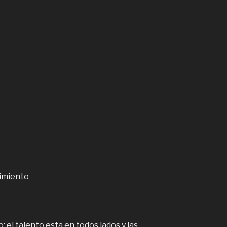
imiento
el talento esta en todos lados y las