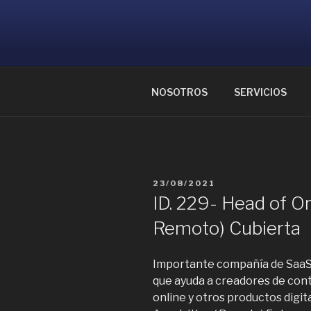
Ir
al
CONSULTOR
contenido
Ayudamos a reunir grandes me
NOSOTROS
SERVICIOS
PUBLICADO
23/08/2021
EL
ID. 229- Head of Or
Remoto) Cubierta
Importante compañía de SaaS 
que ayuda a creadores de cont
online y otros productos digi