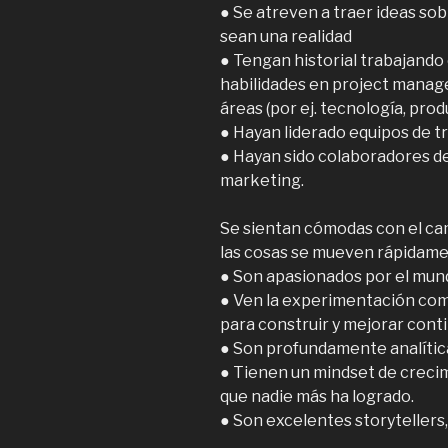
● Se atreven a traer ideas sob
sean una realidad
● Tengan historial trabajando 
habilidades en project manag
áreas (por ej. tecnología, prod
● Hayan liderado equipos de t
● Hayan sido colaboradores de
marketing.
Se sientan cómodas con el ca
las cosas se mueven rápidame
● Son apasionados por el mund
● Ven la experimentación com
para construir y mejorar con
● Son profundamente analític
● Tienen un mindset de creci
que nadie más ha logrado.
● Son excelentes storytellers