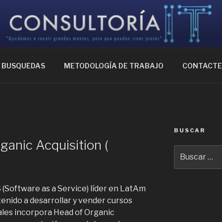
IA IT
ntes, para que puedan crear juntas
BUSQUEDAS
METODOLOGÍA DE TRABAJO
CONTACT
BUSCAR
ganic Acquisition (
Buscar
por:
(Software as a Service) líder en LatAm
enido a desarrollar y vender cursos
tales incorpora Head of Organic