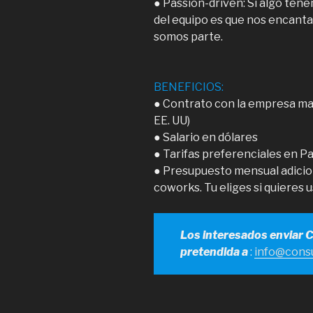
● Passion-driven: Si algo te
del equipo es que nos encanta 
somos parte.
BENEFICIOS:
● Contrato con la empresa mad
EE. UU)
● Salario en dólares
● Tarifas preferenciales en 
● Presupuesto mensual adicion
coworks. Tu eliges si quieres u
Los interesados enviar 
pretendida a
:
info@consu