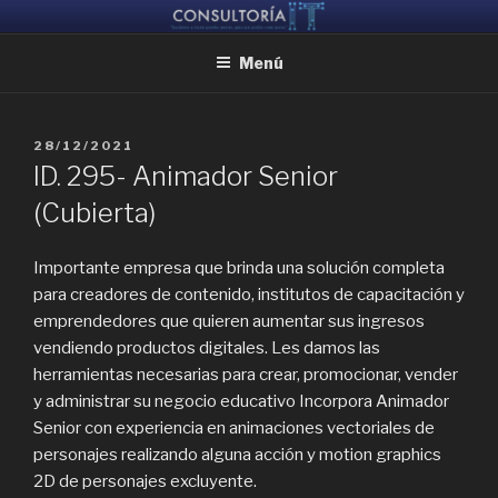
Ir
CONSULTORIA IT
Ayudamos a reunir grandes mentes, para que puedan crear juntas
al
Menú
contenido
PUBLICADO
28/12/2021
EL
ID. 295- Animador Senior
(Cubierta)
Importante empresa que brinda una solución completa
para creadores de contenido, institutos de capacitación y
emprendedores que quieren aumentar sus ingresos
vendiendo productos digitales. Les damos las
herramientas necesarias para crear, promocionar, vender
y administrar su negocio educativo Incorpora Animador
Senior con experiencia en animaciones vectoriales de
personajes realizando alguna acción y motion graphics
2D de personajes excluyente.