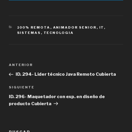
CATEGORÍAS
100% REMOTA
,
ANIMADOR SENIOR
,
IT
,
SISTEMAS
,
TECNOLOGIA
Navegación
Entrada
ANTERIOR
de
anterior
ID. 294- Líder técnico Java Remoto Cubierta
entradas
Siguiente
SIGUIENTE
entrada
ID. 296- Maquetador con exp. en diseño de
producto Cubierta
BUSCAR