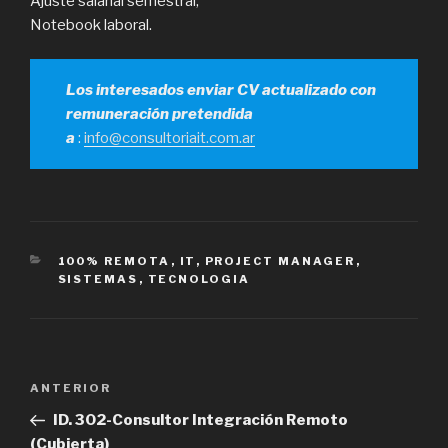
Ajuste salarial semestral,
Notebook laboral.
Los interesados enviar CV actualizado con
remuneración pretendida
a
:
info@consultoriait.com.ar
CATEGORÍAS
100% REMOTA
,
IT
,
PROJECT MANAGER
,
SISTEMAS
,
TECNOLOGIA
Navegación
Entrada
ANTERIOR
de
anterior
ID. 302-Consultor Integración Remoto
entradas
(Cubierta)