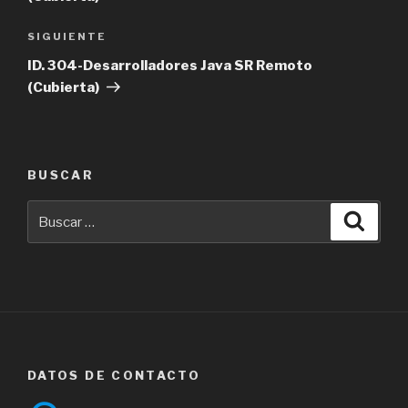
Siguiente
SIGUIENTE
entrada
ID. 304-Desarrolladores Java SR Remoto
(Cubierta)
BUSCAR
Buscar
Busca
por:
DATOS DE CONTACTO