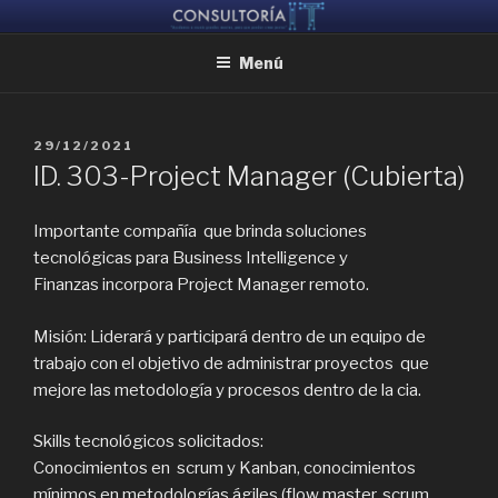
Ir
CONSULTORIA IT
Ayudamos a reunir grandes mentes, para que puedan crear juntas
al
Menú
contenido
PUBLICADO
29/12/2021
EL
ID. 303-Project Manager (Cubierta)
Importante compañía que brinda soluciones
tecnológicas para Business Intelligence y
Finanzas incorpora Project Manager remoto.
Misión: Liderará y participará dentro de un equipo de
trabajo con el objetivo de administrar proyectos que
mejore las metodología y procesos dentro de la cia.
Skills tecnológicos solicitados:
Conocimientos en scrum y Kanban, conocimientos
mínimos en metodologías ágiles (flow master, scrum