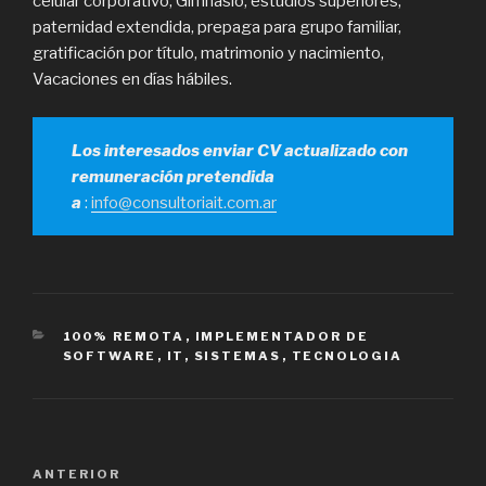
celular corporativo, Gimnasio, estudios superiores,
paternidad extendida, prepaga para grupo familiar,
gratificación por título, matrimonio y nacimiento,
Vacaciones en días hábiles.
Los interesados enviar CV actualizado con
remuneración pretendida
a
:
info@consultoriait.com.ar
CATEGORÍAS
100% REMOTA
,
IMPLEMENTADOR DE
SOFTWARE
,
IT
,
SISTEMAS
,
TECNOLOGIA
Navegación
Entrada
ANTERIOR