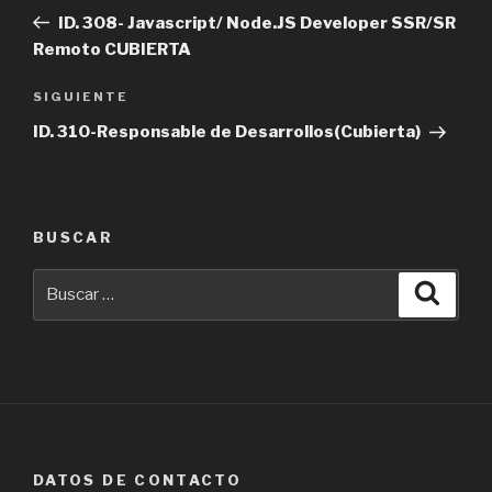
de
anterior
ID. 308- Javascript/ Node.JS Developer SSR/SR
entradas
Remoto CUBIERTA
Siguiente
SIGUIENTE
entrada
ID. 310-Responsable de Desarrollos(Cubierta)
BUSCAR
Buscar
Busca
por:
DATOS DE CONTACTO