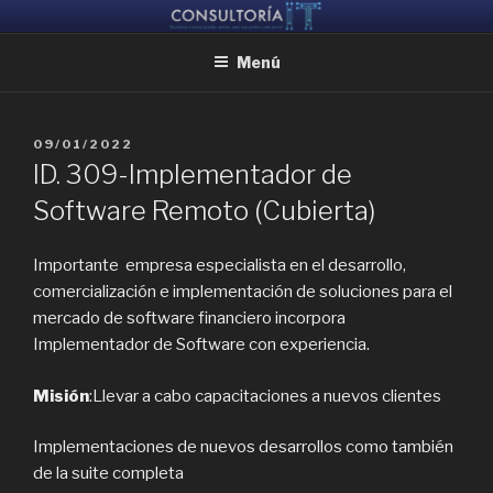
Ir
CONSULTORIA IT
Ayudamos a reunir grandes mentes, para que puedan crear juntas
al
Menú
contenido
PUBLICADO
09/01/2022
EL
ID. 309-Implementador de
Software Remoto (Cubierta)
Importante empresa especialista en el desarrollo,
comercialización e implementación de soluciones para el
mercado de software financiero incorpora
Implementador de Software con experiencia.
Misión
:Llevar a cabo capacitaciones a nuevos clientes
Implementaciones de nuevos desarrollos como también
de la suite completa