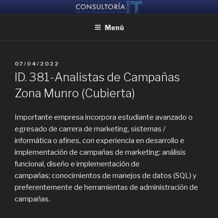
Ir
CONSULTORIA IT
Ayudamos a reunir grandes mentes, para que puedan crear juntas
al
Menú
contenido
PUBLICADO
07/04/2022
EL
ID. 381-Analistas de Campañas
Zona Munro (Cubierta)
Importante empresa incorpora estudiante avanzado o
egresado de carrera de marketing, sistemas /
informática o afines, con experiencia en desarrollo e
implementación de campañas de marketing: análisis
funcional, diseño e implementación de
campañas; conocimientos de manejos de datos (SQL) y
preferentemente de herramientas de administración de
campañas.