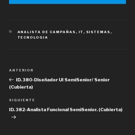
CATEGORÍAS
ANALISTA DE CAMPAÑAS
,
IT
,
SISTEMAS
,
TECNOLOGIA
Navegación
Entrada
ANTERIOR
de
anterior
ID. 380-Diseñador UI SemiSenior/ Senior
entradas
(Cubierta)
Siguiente
SIGUIENTE
entrada
ID. 382-Analista Funcional SemiSenior. (Cubierta)