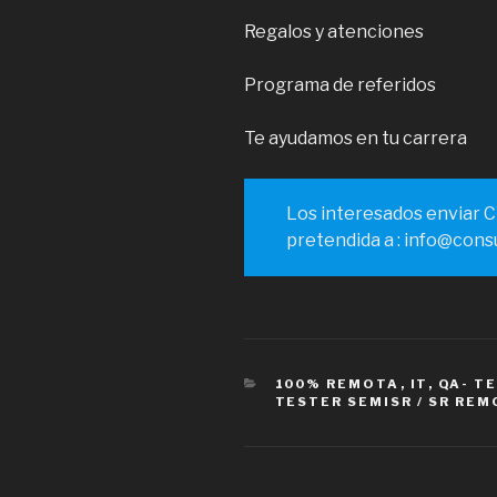
Regalos y atenciones
Programa de referidos
Te ayudamos en tu carrera
Los interesados enviar 
pretendida a : info@consu
CATEGORÍAS
100% REMOTA
,
IT
,
QA- T
TESTER SEMISR / SR RE