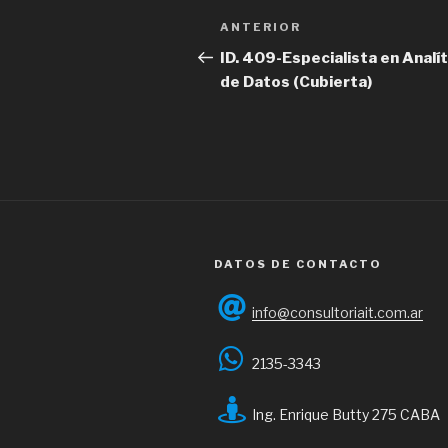
Navegación
Entrada
ANTERIOR
de
anterior
ID. 409-Especialista en Analít
de Datos (Cubierta)
entradas
DATOS DE CONTACTO
info@consultoriait.com.ar
2135-3343
Ing. Enrique Butty 275 CABA