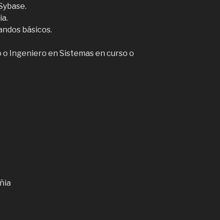
Sybase.
ia.
andos básicos.
o o Ingeniero en Sistemas en curso o
ñia