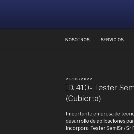
Ir
al
CONSULTOR
contenido
Ayudamos a reunir grandes me
NOSOTROS
SERVICIOS
PUBLICADO
21/05/2022
EL
ID. 410- Tester Se
(Cubierta)
Importante empresa de tecnol
desarrollo de aplicaciones pa
incorpora Tester SemiSr / Sr