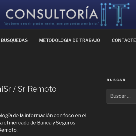
IA IT
ntes, para que puedan crear juntas
BUSQUEDAS
METODOLOGÍA DE TRABAJO
CONTACT
BUSCAR
miSr / Sr Remoto
Buscar
por:
ogía de la información con foco en el
ra el mercado de Banca y Seguros
 Remoto.