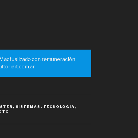
CV actualizado con remuneración
ltoriait.com.ar
ESTER
,
SISTEMAS
,
TECNOLOGIA
,
MOTO