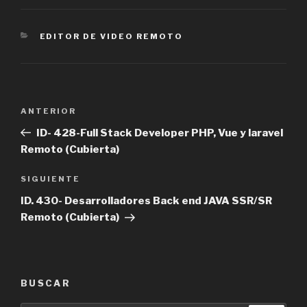
CATEGORÍAS
EDITOR DE VIDEO REMOTO
Navegación
Entrada
ANTERIOR
de
anterior
ID- 428-Full Stack Developer PHP, Vue y laravel
entradas
Remoto (Cubierta)
Siguiente
SIGUIENTE
entrada
ID. 430- Desarrolladores Back end JAVA SSR/SR
Remoto (Cubierta)
BUSCAR