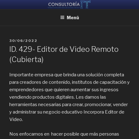
Ir
CONSULTORIA IT
Ayudamos a reunir grandes mentes, para que puedan crear juntas
al
Menú
contenido
PUBLICADO
30/06/2022
EL
ID. 429- Editor de Video Remoto
(Cubierta)
Importante empresa que brinda una solución completa
para creadores de contenido, institutos de capacitación y
emprendedores que quieren aumentar sus ingresos
vendiendo productos digitales. Les damos las
herramientas necesarias para crear, promocionar, vender
y administrar su negocio educativo Incorpora Editor de
Video.
Nos enfocamos en hacer posible que más personas