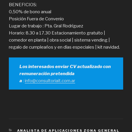
BENEFICIOS:
0,50% de bono anual
Posición Fuera de Convenio
Lugar de trabajo : Pta. Gral Rodríguez
Horario: 8.30 a 17.30 Estacionamiento gratuito |
comedor en planta | obra social | sistema vending |
regalo de cumpleaños y en días especiales | kit navidad.
Los interesados enviar CV actualizado con
remuneración pretendida
a
:
info@consultoriait.com.ar
CATEGORÍAS
ANALISTA DE APLICACIONES ZONA GENERAL