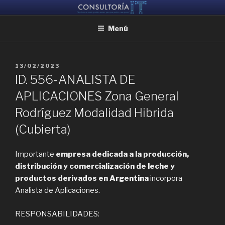
Ir
CONSULTORIA IT
Ayudamos a reunir grandes mentes, para que puedan crear juntas
al
Menú
contenido
PUBLICADO
13/02/2023
EL
ID. 556-ANALISTA DE
APLICACIONES Zona General
Rodríguez Modalidad Hibrida
(Cubierta)
Importante
empresa dedicada a la producción,
distribución y comercialización de leche y
productos derivados en Argentina
incorpora
Analista de Aplicaciones.
RESPONSABILIDADES: