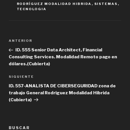
RODRÍGUEZ MODALIDAD HIBRIDA
,
SISTEMAS
,
TECNOLOGIA
Navegación
Entrada
ANTERIOR
de
anterior
ID. 555 Senior Data Architect, Financial
entradas
Consulting Services. Modalidad Remoto pago en
dólares.(Cubierta)
Siguiente
SIGUIENTE
entrada
ID. 557-ANALISTA DE CIBERSEGURIDAD zona de
trabajo General Rodríguez Modalidad Hibrida
(Cubierta)
BUSCAR