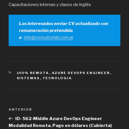
Capacitaciones internas y clases de inglés
Los interesados enviar CV actualizado con
remuneración pretendida
a
:
info@consultoriait.com.ar
CATEGORÍAS
100% REMOTA
,
AZURE DEVOPS ENGINEER
,
SISTEMAS
,
TECNOLOGIA
Navegación
Entrada
ANTERIOR
de
anterior
ID- 562-Middle Azure DevOps Engineer
entradas
Modalidad Remota. Pago en dólares (Cubierta)