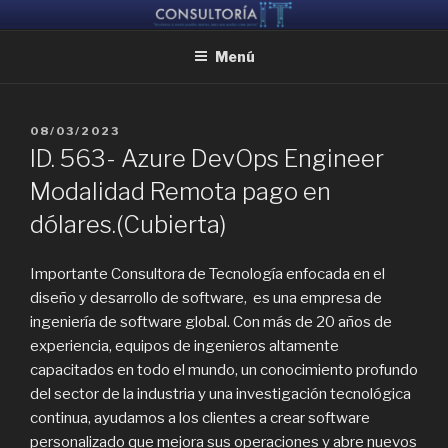
Ir
CONSULTORIA IT
Ayudamos a reunir grandes mentes, para que puedan crear juntas
al
Menú
contenido
PUBLICADO
08/03/2023
EL
ID. 563- Azure DevOps Engineer
Modalidad Remota pago en
dólares.(Cubierta)
Importante Consultora de Tecnología enfocada en el
diseño y desarrollo de software, es una empresa de
ingeniería de software global. Con más de 20 años de
experiencia, equipos de ingenieros altamente
capacitados en todo el mundo, un conocimiento profundo
del sector de la industria y una investigación tecnológica
continua, ayudamos a los clientes a crear software
personalizado que mejora sus operaciones y abre nuevos