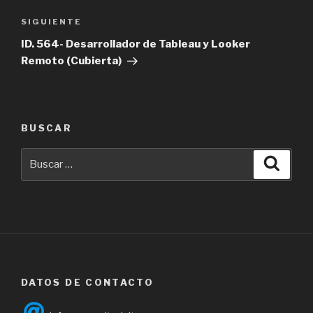
Siguiente
SIGUIENTE
entrada
ID. 564- Desarrollador de Tableau y Looker
Remoto (Cubierta)
BUSCAR
Buscar
Busca
por:
DATOS DE CONTACTO