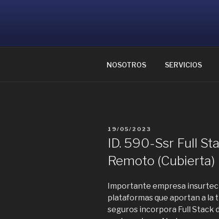
Ir
al
CONSULTOR
contenido
Ayudamos a reunir grandes me
NOSOTROS
SERVICIOS
PUBLICADO
19/05/2023
EL
ID. 590-Ssr Full S
Remoto (Cubierta)
Importante empresa insurtech
plataformas que aportan a la t
seguros incorpora Full Stack