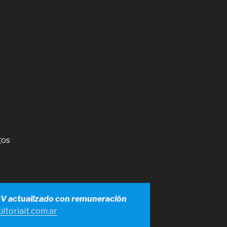
gos
CV actualizado con remuneración
ltoriait.com.ar