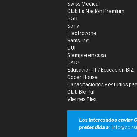
Swiss Medical
Club La Nación Premium
BGH
Sony
Electrozone
Samsung
CUI
Siempre en casa
DAR+
Educación IT / Educación BIZ
Coder House
Capacitaciones y estudios pa
Club Bierful
Viernes Flex
Los interesados enviar 
pretendida a
:
info@consu