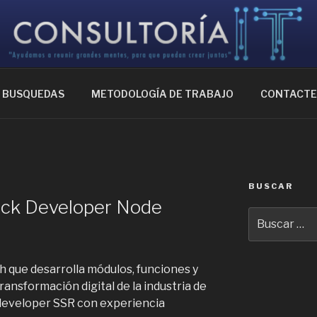
IA IT
ntes, para que puedan crear juntas
BUSQUEDAS
METODOLOGÍA DE TRABAJO
CONTACT
BUSCAR
tack Developer Node
Buscar
por:
 que desarrolla módulos, funciones y
ransformación digital de la industria de
 developer SSR con experiencia