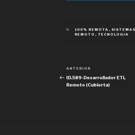
CATEGORÍAS
100% REMOTA
,
SISTEMA
REMOTO
,
TECNOLOGIA
Navegación
Entrada
ANTERIOR
de
anterior
ID.589-Desarrollador ETL
Remoto (Cubierta)
entradas