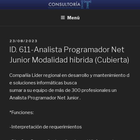
Ir
CONSULTORIA IT
Ayudamos a reunir grandes mentes, para que puedan crear juntas
al
Menú
contenido
PUBLICADO
23/08/2023
EL
ID. 611-Analista Programador Net
Junior Modalidad hibrida (Cubierta)
Compañía Líder regional en desarrollo y mantenimiento d
e soluciones informáticas busca
sumar a su equipo de más de 300 profesionales un
Analista Programador Net Junior .
*Funciones:
-Interpretación de requerimientos