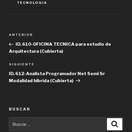
TECNOLOGIA
Navegación
Entrada
ANTERIOR
de
anterior
ID. 610-OFICINA TECNICA para estudio de
entradas
Arquitectura (Cubierta)
Siguiente
SIGUIENTE
entrada
ID. 612-Analista Programador Net Semi Sr
Modalidad hibrida (Cubierta)
BUSCAR
Buscar
Busca
por: