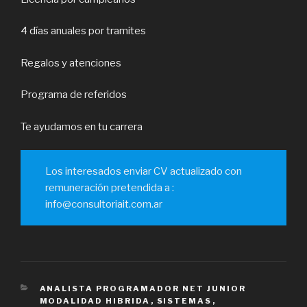
4 días anuales por tramites
Regalos y atenciones
Programa de referidos
Te ayudamos en tu carrera
Los interesados enviar CV actualizado con
remuneración pretendida a :
info@consultoriait.com.ar
CATEGORÍAS
ANALISTA PROGRAMADOR NET JUNIOR
MODALIDAD HIBRIDA
,
SISTEMAS
,