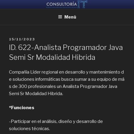
Ir
CONSULTORIA IT
Ayudamos a reunir grandes mentes, para que puedan crear juntas
al
Menú
contenido
PUBLICADO
15/11/2023
EL
ID. 622-Analista Programador Java
Semi Sr Modalidad Hibrida
Compañía Líder regional en desarrollo y mantenimiento d
e soluciones informáticas busca sumar a su equipo de má
s de 300 profesionales un Analista Programador Java
Semi Sr Modalidad Hibrida.
*Funciones
-Participar en el análisis, diseño y desarrollo de
soluciones técnicas.