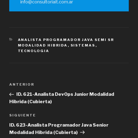
info@consultoriait.com.ar
CATEGORÍAS
ANALISTA PROGRAMADOR JAVA SEMI SR
MODALIDAD HIBRIDA
,
SISTEMAS
,
TECNOLOGIA
Navegación
Entrada
ANTERIOR
de
anterior
ID. 621-Analista DevOps Junior Modalidad
entradas
Hibrida (Cubierta)
Siguiente
SIGUIENTE
entrada
ID. 623-Analista Programador Java Senior
Modalidad Hibrida (Cubierta)