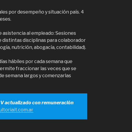
les por desempeño y situación país. 4
meses.
asistencia al empleado: Sesiones
 distintas disciplinas para colaborador
ogía, nutrición, abogacía, contabilidad).
 días hábiles por cada semana que
ermite fraccionar las veces que se
s de semana largos y comenzarlas
CV actualizado con remuneración
ltoriait.com.ar