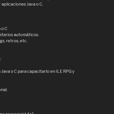
 aplicaciones Java o C.
 o C
nitarios automáticos.
gs, retros, etc.
:
 Java o C para capacitarlo en ILE RPG y
nal.