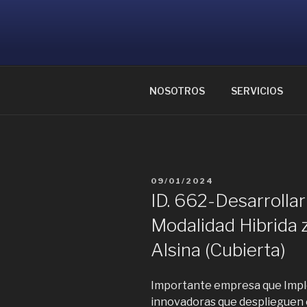
Ir
al
CONSULTOR
contenido
Ayudamos a reunir grandes me
NOSOTROS
SERVICIOS
PUBLICADO
09/01/2024
EL
ID. 662-Desarrollar
Modalidad Hibrida 
Alsina (Cubierta)
Importante empresa que Impl
innovadoras que desplieguen e