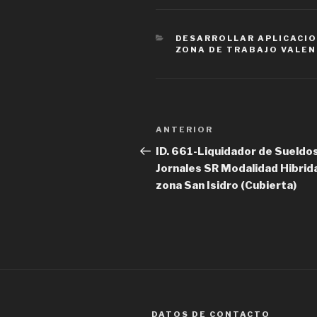
CATEGORÍAS
DESARROLLAR APLICACIO
ZONA DE TRABAJO VALEN
Navegación
Entrada
ANTERIOR
de
anterior
ID. 661-Liquidador de Sueldos
Jornales SR Modalidad Hibrid
entradas
zona San Isidro (Cubierta)
DATOS DE CONTACTO