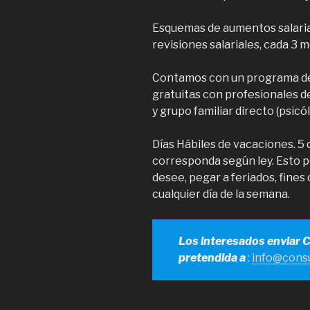
Esquemas de aumentos salaria
revisiones salariales, cada 3 
Contamos con un programa de 
gratuitas con profesionales de
y grupo familiar directo (psicól
Días Hábiles de vacaciones. 5
corresponda según ley. Esto p
desee, pegar a feriados, fine
cualquier día de la semana.
Los interesados enviar 
pretendida a
:
info@consu