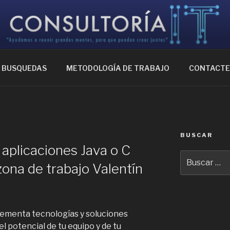
IA IT
ntes, para que puedan crear juntas
BUSQUEDAS
METODOLOGÍA DE TRABAJO
CONTACT
BUSCAR
 aplicaciones Java o C
Buscar
zona de trabajo Valentín
por:
ementa tecnologías y soluciones
l potencial de tu equipo y de tu