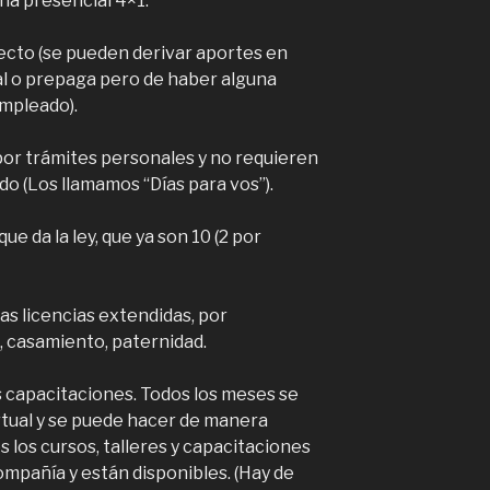
na presencial 4×1.
recto (se pueden derivar aportes en
al o prepaga pero de haber alguna
empleado).
 por trámites personales y no requieren
ado (Los llamamos “Días para vos”).
que da la ley, que ya son 10 (2 por
s licencias extendidas, por
, casamiento, paternidad.
s capacitaciones. Todos los meses se
irtual y se puede hacer de manera
s los cursos, talleres y capacitaciones
ompañía y están disponibles. (Hay de