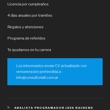
Licencia por cumpleaños
4 días anuales por tramites
Regalos y atenciones
Programa de referidos
Te ayudamos en tu carrera
Los interesados enviar CV actualizado con
remuneración pretendida a :
info@consultoriait.com.ar
CATEGORÍAS
ANALISTA PROGRAMADOR JAVA BACKEND