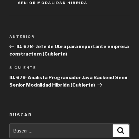
SENIOR MODALIDAD HIBRIDA
Navegación
Entrada
ANTERIOR
de
anterior
ID. 678- Jefe de Obra para importante empresa
entradas
constructora (Cubierta)
Siguiente
SIGUIENTE
entrada
ID. 679-Analista Programador Java Backend Semi
Senior Modalidad Hibrida (Cubierta)
BUSCAR
Buscar
Busca
por: