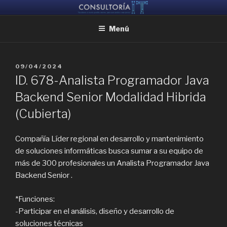
Ir
CONSULTORIA IT
Ayudamos a reunir grandes mentes, para que puedan crear juntas
al
Menú
contenido
PUBLICADO
09/04/2024
EL
ID. 678-Analista Programador Java
Backend Senior Modalidad Hibrida
(Cubierta)
Compañía Líder regional en desarrollo y mantenimiento
de soluciones informáticas busca sumar a su equipo de
más de 300 profesionales un Analista Programador Java
Backend Senior .
*Funciones:
-Participar en el análisis, diseño y desarrollo de
soluciones técnicas