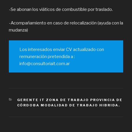
-Se abonan los viáticos de combustible por traslado.
-Acompañamiento en caso de relocalización (ayuda con la
mudanza)
Los interesados enviar CV actualizado con
remuneración pretendida a :
info@consultoriait.com.ar
CATEGORÍAS
GERENTE IT ZONA DE TRABAJO PROVINCIA DE
CÓRDOBA MODALIDAD DE TRABAJO HIBRIDA.