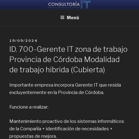
Ir
CONSULTORIA IT
Ayudamos a reunir grandes mentes, para que puedan crear juntas
al
Menú
contenido
PUBLICADO
19/09/2024
EL
ID. 700-Gerente IT zona de trabajo
Provincia de Córdoba Modalidad
de trabajo hibrida (Cubierta)
Importante empresa incorpora Gerente IT que resida
excluyentemente en la Provincia de Córdoba.
Funcione a realizar:
Mantenimiento proactivo de los sistemas informáticos
de la Compañía + identificación de necesidades +
propuestas de mejora.