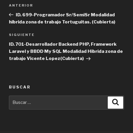
Navegación
Entrada
ANTERIOR
de
anterior
ID. 699-Programador Sr/SemiSr Modalidad
entradas
hibrida zona de trabajo Tortuguitas. (Cubierta)
Siguiente
SIGUIENTE
entrada
ID. 701-Desarrollador Backend PHP, Framework
Laravel y BBDD My SQL Modalidad Hibrida zona de
trabajo Vicente Lopez(Cubierta)
BUSCAR
Buscar
Busca
por: