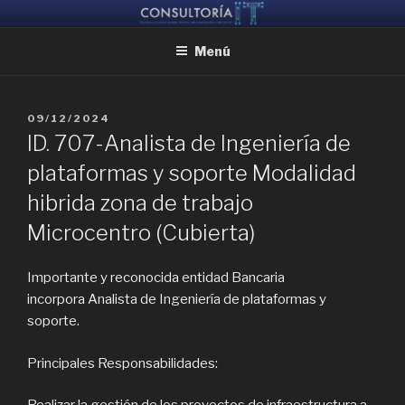
Ir
CONSULTORIA IT
Ayudamos a reunir grandes mentes, para que puedan crear juntas
al
Menú
contenido
PUBLICADO
09/12/2024
EL
ID. 707-Analista de Ingeniería de
plataformas y soporte Modalidad
hibrida zona de trabajo
Microcentro (Cubierta)
Importante y reconocida entidad Bancaria
incorpora Analista de Ingeniería de plataformas y
soporte.
Principales Responsabilidades: