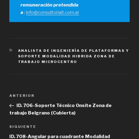
remuneración pretendida
a
:
info@consultoriait.com.ar
CATEGORÍAS
ANALISTA DE INGENIERÍA DE PLATAFORMAS Y
SOPORTE MODALIDAD HIBRIDA ZONA DE
TRABAJO MICROCENTRO
Navegación
Entrada
ANTERIOR
de
anterior
ID. 706-Soporte Técnico Onsite Zona de
entradas
trabajo Belgrano (Cubierta)
Siguiente
SIGUIENTE
entrada
ID. 708-Angular para cuadrante Modalidad