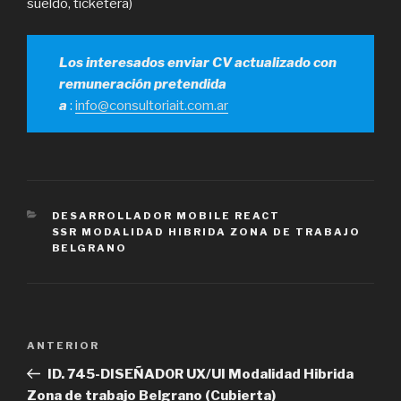
sueldo, ticketera)
Los interesados enviar CV actualizado con
remuneración pretendida
a
:
info@consultoriait.com.ar
CATEGORÍAS
DESARROLLADOR MOBILE REACT
SSR MODALIDAD HIBRIDA ZONA DE TRABAJO
BELGRANO
Navegación
Entrada
ANTERIOR
de
anterior
ID. 745-DISEÑADOR UX/UI Modalidad Hibrida
entradas
Zona de trabajo Belgrano (Cubierta)