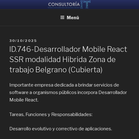
Ir
CONSULTORIA IT
Ayudamos a reunir grandes mentes, para que puedan crear juntas
al
Menú
contenido
PUBLICADO
30/10/2025
EL
ID.746-Desarrollador Mobile React
SSR modalidad Hibrida Zona de
trabajo Belgrano (Cubierta)
Importante empresa dedicada a brindar servicios de
software a organismos públicos incorpora Desarrollador
Mobile React.
Tareas, Funciones y Responsabilidades:
Desarrollo evolutivo y correctivo de aplicaciones.