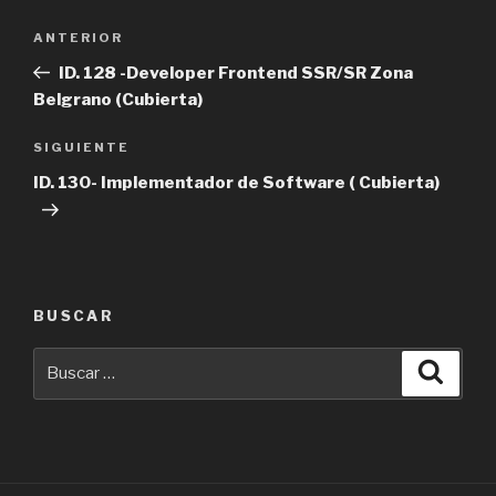
Navegación
Entrada
ANTERIOR
de
anterior
ID. 128 -Developer Frontend SSR/SR Zona
entradas
Belgrano (Cubierta)
Siguiente
SIGUIENTE
entrada
ID. 130- Implementador de Software ( Cubierta)
BUSCAR
Buscar
Busca
por: