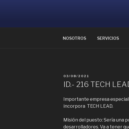
Ir
al
CONSULTOR
contenido
Ayudamos a reunir grandes me
NOSOTROS
SERVICIOS
PUBLICADO
03/08/2021
EL
ID.- 216 TECH LEAD
Importante empresa especiali
incorpora TECH LEAD.
Misión del puesto: Sería una p
desarrolladores. Va a tener q