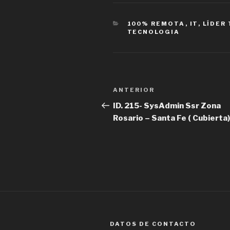
CATEGORÍAS
100% REMOTA
,
IT
,
LÍDER
TECNOLOGIA
Navegación
Entrada
ANTERIOR
de
anterior
ID. 215- SysAdmin Ssr Zona
Rosario – Santa Fe ( Cubierta)
entradas
DATOS DE CONTACTO