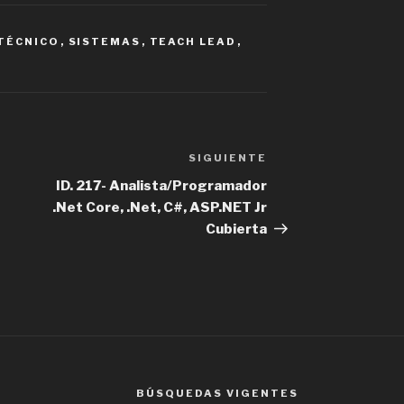
 TÉCNICO
,
SISTEMAS
,
TEACH LEAD
,
SIGUIENTE
Siguiente
entrada
ID. 217- Analista/Programador
.Net Core, .Net, C#, ASP.NET Jr
Cubierta
BÚSQUEDAS VIGENTES