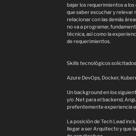
bajar los requerimientos a los
que saber escuchar y relevar 
relacionar con las demás áreas
no va a programar, fundament
técnica, así como la experienc
de requerimientos.
Skills tecnológicos solicitados
Azure DevOps, Docker, Kuberne
Un background en los siguien
y/o .Net para el backend, Angu
prefentemente experiencia en
La posición de Tech Lead inclu
llegar a ser Arquitecto y que