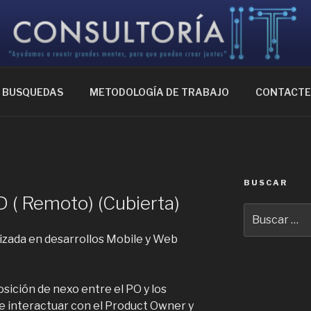
IA IT
ntes, para que puedan crear juntas
BUSQUEDAS
METODOLOGÍA DE TRABAJO
CONTACT
BUSCAR
 ( Remoto) (Cubierta)
Buscar
por:
zada en desarrollos Mobile y Web
osición de nexo entre el PO y los
ue interactuar con el Product Owner y