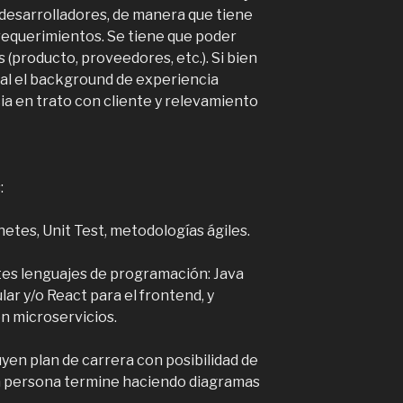
 desarrolladores, de manera que tiene
requerimientos. Se tiene que poder
 (producto, proveedores, etc.). Si bien
al el background de experiencia
ia en trato con cliente y relevamiento
:
tes, Unit Test, metodologías ágiles.
tes lenguajes de programación: Java
lar y/o React para el frontend, y
 microservicios.
yen plan de carrera con posibilidad de
 la persona termine haciendo diagramas