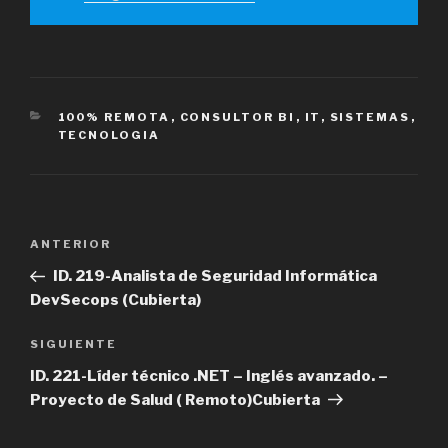
CATEGORÍAS
100% REMOTA
,
CONSULTOR BI
,
IT
,
SISTEMAS
,
TECNOLOGIA
Navegación
Entrada
ANTERIOR
de
anterior
ID. 219-Analista de Seguridad Informática
entradas
DevSecops (Cubierta)
Siguiente
SIGUIENTE
entrada
ID. 221-Líder técnico .NET – Inglés avanzado. –
Proyecto de Salud ( Remoto)Cubierta