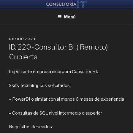
Ir
CONSULTORIA IT
Ayudamos a reunir grandes mentes, para que puedan crear juntas
al
Menú
contenido
PUBLICADO
06/08/2021
EL
ID. 220-Consultor BI ( Remoto)
Cubierta
Importante empresa incorpora Consultor BI.
Skills Tecnológicos solicitados:
– PowerBI o similar con al menos 6 meses de experiencia
– Consultas de SQL nivel intermedio o superior
Requisitos deseados: