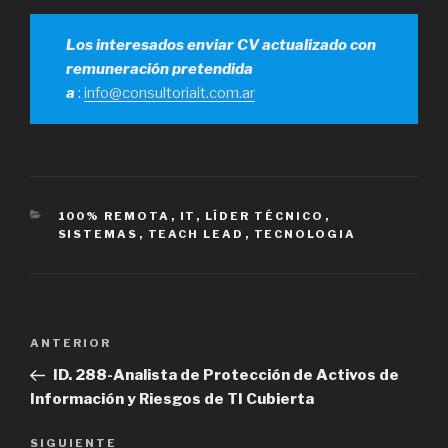
Los interesados enviar CV actualizado con
remuneración pretendida
a
:
info@consultoriait.com.ar
CATEGORÍAS
100% REMOTA
,
IT
,
LÍDER TÉCNICO
,
SISTEMAS
,
TEACH LEAD
,
TECNOLOGIA
Navegación
Entrada
ANTERIOR
de
anterior
ID. 288-Analista de Protección de Activos de
entradas
Información y Riesgos de TI Cubierta
Siguiente
SIGUIENTE