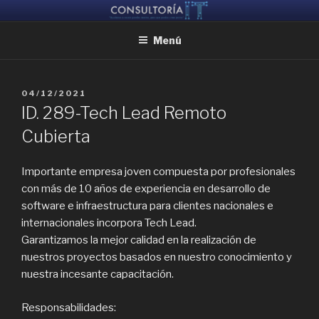
Ir
CONSULTORIA IT
Ayudamos a reunir grandes mentes, para que puedan crear juntas
al
Menú
contenido
PUBLICADO
04/12/2021
EL
ID. 289-Tech Lead Remoto
Cubierta
Importante empresa joven compuesta por profesionales
con más de 10 años de experiencia en desarrollo de
software e infraestructura para clientes nacionales e
internacionales incorpora Tech Lead.
Garantizamos la mejor calidad en la realización de
nuestros proyectos basados ​​en nuestro conocimiento y
nuestra incesante capacitación.
Responsabilidades: