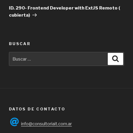
entrada
ID. 290- Frontend Developer with ExtJS Remoto (
cubierta)
BUSCAR
Buscar
Busca
por:
DATOS DE CONTACTO
info@consultoriait.com.ar