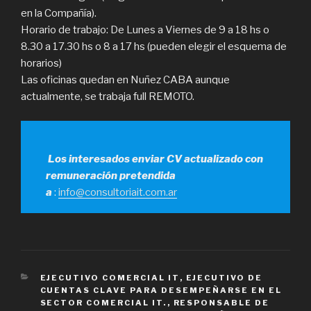
en la Compañía).
Horario de trabajo: De Lunes a Viernes de 9 a 18 hs o
8.30 a 17.30 hs o 8 a 17 hs (pueden elegir el esquema de
horarios)
Las oficinas quedan en Nuñez CABA aunque
actualmente, se trabaja full REMOTO.
Los interesados enviar CV actualizado con
remuneración pretendida
a
:
info@consultoriait.com.ar
CATEGORÍAS
EJECUTIVO COMERCIAL IT
,
EJECUTIVO DE
CUENTAS CLAVE PARA DESEMPEÑARSE EN EL
SECTOR COMERCIAL IT.
,
RESPONSABLE DE