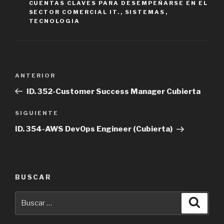
CUENTAS CLAVES PARA DESEMPEÑARSE EN EL
SECTOR COMERCIAL IT.
,
SISTEMAS
,
TECNOLOGIA
Navegación
Entrada
ANTERIOR
de
anterior
ID. 352-Customer Success Manager Cubierta
entradas
Siguiente
SIGUIENTE
entrada
ID. 354-AWS DevOps Engineer (Cubierta)
BUSCAR
Buscar
Busca
por: