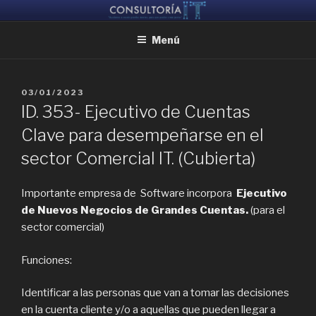
Ir
CONSULTORIA IT
Ayudamos a reunir grandes mentes, para que puedan crear juntas
al
Menú
contenido
PUBLICADO
03/01/2023
EL
ID. 353- Ejecutivo de Cuentas
Clave para desempeñarse en el
sector Comercial IT. (Cubierta)
Importante empresa de Software incorpora
Ejecutivo
de Nuevos Negocios de Grandes Cuentas.
(para el
sector comercial)
Funciones:
Identificar a las personas que van a tomar las decisiones
en la cuenta cliente y/o a aquellas que pueden llegar a