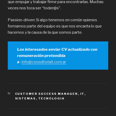
que empujar y trabajar firme para encontrarlas. Muchas
veces nos toca ser “toder@s”.
Passion-driven: Si algo tenemos en común quienes
formamos parte del equipo es que nos encanta lo que
hacemos y la causa de la que somos parte.
Los interesados enviar CV actualizado con
remuneración pretendida
a
:
info@consultoriait.com.ar
CATEGORÍAS
CUSTOMER SUCCESS MANAGER
,
IT
,
SISTEMAS
,
TECNOLOGIA