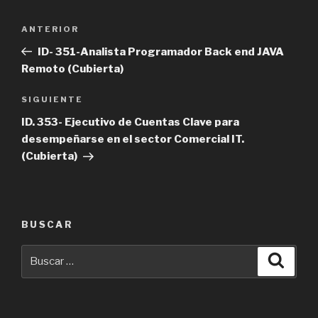
Navegación
Entrada
ANTERIOR
de
anterior
ID- 351-Analista Programador Back end JAVA
entradas
Remoto (Cubierta)
Siguiente
SIGUIENTE
entrada
ID. 353- Ejecutivo de Cuentas Clave para
desempeñarse en el sector Comercial IT.
(Cubierta)
BUSCAR
Buscar
Busca
por: