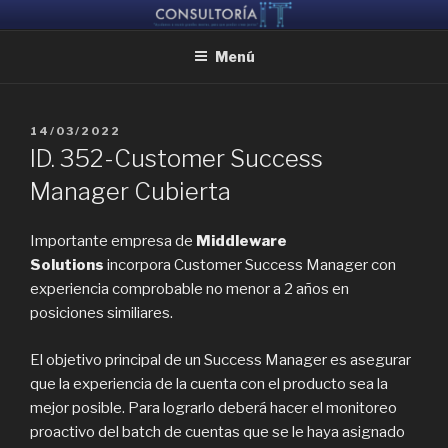
Ir
CONSULTORIA IT
Ayudamos a reunir grandes mentes, para que puedan crear juntas
al
Menú
contenido
PUBLICADO
14/03/2022
EL
ID. 352-Customer Success
Manager Cubierta
Importante empresa de
Middleware
Solutions
incorpora Customer Success Manager con
experiencia comprobable no menor a 2 años en
posiciones similiares.
El objetivo principal de un Success Manager es asegurar
que la experiencia de la cuenta con el producto sea la
mejor posible. Para lograrlo deberá hacer el monitoreo
proactivo del batch de cuentas que se le haya asignado