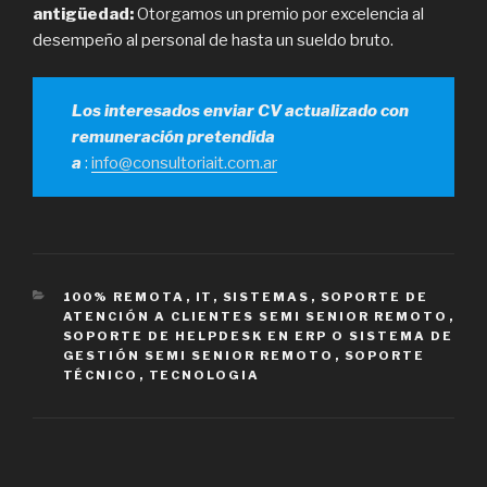
antigüedad:
Otorgamos un premio por excelencia al
desempeño al personal de hasta un sueldo bruto.
Los interesados enviar CV actualizado con
remuneración pretendida
a
:
info@consultoriait.com.ar
CATEGORÍAS
100% REMOTA
,
IT
,
SISTEMAS
,
SOPORTE DE
ATENCIÓN A CLIENTES SEMI SENIOR REMOTO
,
SOPORTE DE HELPDESK EN ERP O SISTEMA DE
GESTIÓN SEMI SENIOR REMOTO
,
SOPORTE
TÉCNICO
,
TECNOLOGIA
Navegación