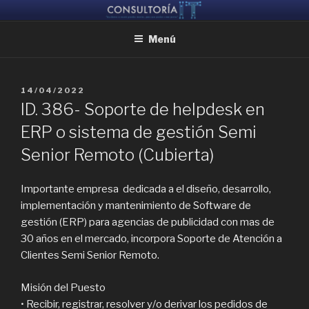
Ir
CONSULTORIA IT
Ayudamos a reunir grandes mentes, para que puedan crear juntas
al
Menú
contenido
PUBLICADO
14/04/2022
EL
ID. 386- Soporte de helpdesk en
ERP o sistema de gestión Semi
Senior Remoto (Cubierta)
Importante empresa dedicada a el diseño, desarrollo,
implementación y mantenimiento de Software de
gestión (ERP) para agencias de publicidad con mas de
30 años en el mercado, incorpora Soporte de Atención a
Clientes Semi Senior Remoto.
Misión del Puesto
• Recibir, registrar, resolver y/o derivar los pedidos de